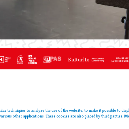
S
CT
l center Hasselt
press >
an 5, 3500 Hasselt
lar techniques to analyze the use of the website, to make it possible to disp
archive >
99 31
various other applications. These cookies are also placed by third parties.
Mo
disclaimer & privacy >
estival@ccha.be