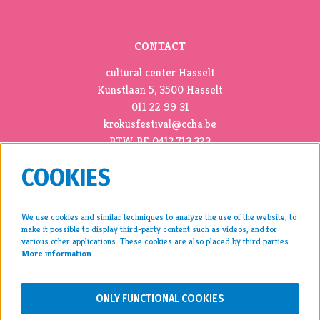
CONTACT
cultural center Hasselt
Kunstlaan 5, 3500 Hasselt
011 22 99 31
krokusfestival@ccha.be
BTW BE 0412.713.323
COOKIES
We use cookies and similar techniques to analyze the use of the website, to
make it possible to display third-party content such as videos, and for
press >
various other applications. These cookies are also placed by third parties.
More information…
archive >
disclaimer & privacy >
ONLY FUNCTIONAL COOKIES