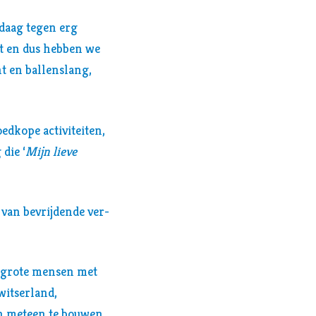
daag tegen erg
it en dus hebben we
nt en ballenslang,
dkope activiteiten,
die ‘
Mijn lieve
 van bevrijdende ver-
l grote mensen met
witserland,
en meteen te bouwen