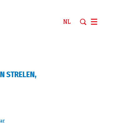
NL
Menu
N STRELEN,
aar