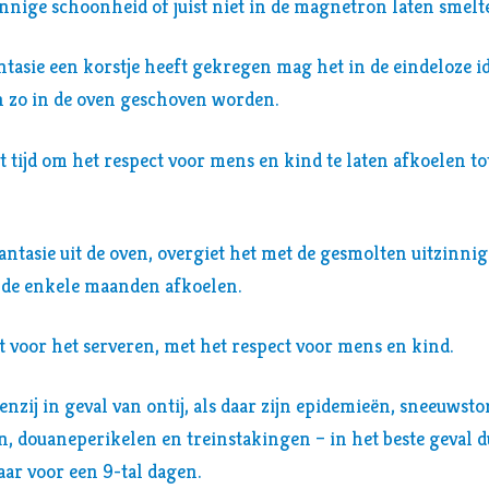
nnige schoonheid of juist niet in de magnetron laten smelt
ntasie een korstje heeft gekregen mag het in de eindeloze 
n zo in de oven geschoven worden.
 tijd om het respect voor mens en kind te laten afkoelen tot
antasie uit de oven, overgiet het met de gesmolten uitzinni
ende enkele maanden afkoelen.
et voor het serveren, met het respect voor mens en kind.
tenzij in geval van ontij, als daar zijn epidemieën, sneeuws
, douaneperikelen en treinstakingen – in het beste geval du
ar voor een 9-tal dagen.