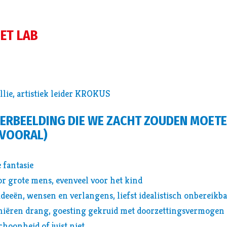
ET LAB
lie, artistiek leider KROKUS
VERBEELDING DIE WE ZACHT ZOUDEN MOETE
(VOORAL)
 fantasie
r grote mens, evenveel voor het kind
deeën, wensen en verlangens, liefst idealistisch onbereikb
finiëren drang, goesting gekruid met doorzettingsvermogen
choonheid of juist niet