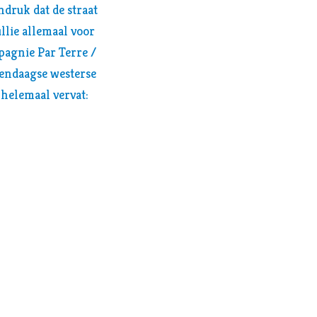
ndruk dat de straat
llie allemaal voor
agnie Par Terre /
dendaagse westerse
, helemaal vervat: