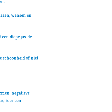
en.
ideeën, wensen en
 een diepe jus-de-
ge schoonheid of niet
tormen, negatieve
s, is er een