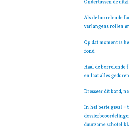
Ondertussen de uitzi
Als de borrelende fa
verlangens rollen e
Op dat moment is het
fond.
Haal de borrelende f
en laat alles gedur
Dresseer dit bord, n
In het beste geval – 
dossierbeoordelingen
duurzame schotel kla