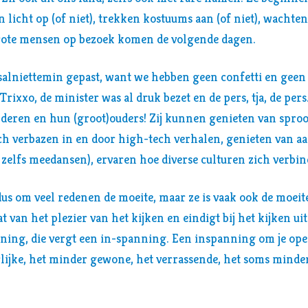
en licht op (of niet), trekken kostuums aan (of niet), wachten 
rote mensen op bezoek komen de volgende dagen.
esalniettemin gepast, want we hebben geen confetti en gee
 Trixxo, de minister was al druk bezet en de pers, tja, de pe
nderen en hun (groot)ouders! Zij kunnen genieten van sproo
zich verbazen in en door high-tech verhalen, genieten van a
of zelfs meedansen), ervaren hoe diverse culturen zich verbi
 dus om veel redenen de moeite, maar ze is vaak ook de moei
t van het plezier van het kijken en eindigt bij het kijken uit
nning, die vergt een in-spanning. Een inspanning om je open
rlijke, het minder gewone, het verrassende, het soms minde