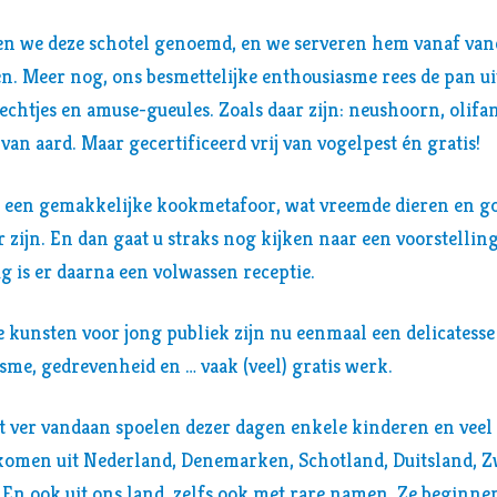
en we deze schotel genoemd, en we serveren hem vanaf van
n. Meer nog, ons besmettelijke enthousiasme rees de pan u
echtjes en amuse-gueules. Zoals daar zijn: neushoorn, olifa
van aard. Maar gecertificeerd vrij van vogelpest én gratis!
: een gemakkelijke kookmetafoor, wat vreemde dieren en goe
 zijn. En dan gaat u straks nog kijken naar een voorstelling 
ig is er daarna een volwassen receptie.
De kunsten voor jong publiek zijn nu eenmaal een delicatesse
sme, gedrevenheid en … vaak (veel) gratis werk.
et ver vandaan spoelen dezer dagen enkele kinderen en vee
komen uit Nederland, Denemarken, Schotland, Duitsland, Z
. En ook uit ons land, zelfs ook met rare namen. Ze beginn