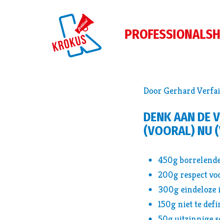
PROFESSIONALS
H
Door Gerhard Verfail
DENK AAN DE 
(VOORAL) NU 
450g borrelende
200g respect voo
300g eindeloze i
150g niet te de
50g uitzinnige s