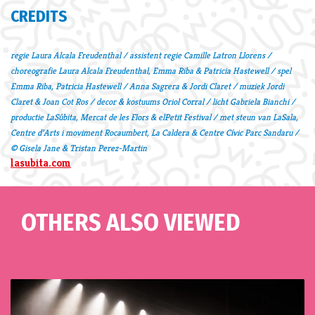
CREDITS
regie Laura Alcala Freudenthal / assistent regie Camille Latron Llorens /
choreografie Laura Alcala Freudenthal, Emma Riba & Patricia Hastewell / spel
Emma Riba, Patricia Hastewell / Anna Sagrera & Jordi Claret / muziek Jordi
Claret & Joan Cot Ros / decor & kostuums Oriol Corral / licht Gabriela Bianchi /
productie LaSúbita, Mercat de les Flors & elPetit Festival / met steun van LaSala,
Centre d’Arts i moviment Rocaumbert, La Caldera & Centre Cívic Parc Sandaru /
© Gisela Jane & Tristan Perez-Martin
lasubita.com
OTHERS ALSO VIEWED
Skip