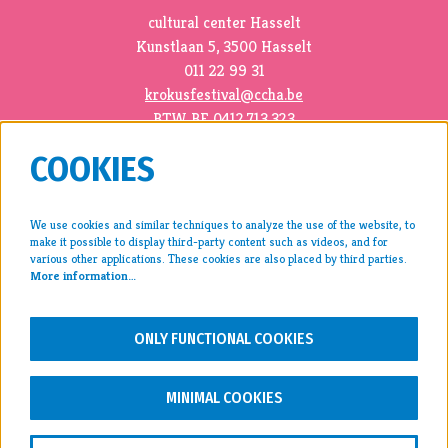
cultural center Hasselt
Kunstlaan 5, 3500 Hasselt
011 22 99 31
krokusfestival@ccha.be
BTW BE 0412.713.323
COOKIES
We use cookies and similar techniques to analyze the use of the website, to
make it possible to display third-party content such as videos, and for
press >
various other applications. These cookies are also placed by third parties.
More information…
archive >
disclaimer & privacy >
ONLY FUNCTIONAL COOKIES
FOLLOW US
MINIMAL COOKIES