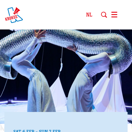
NL
Menu
SAT 6 FEB
-
SUN 7 FEB