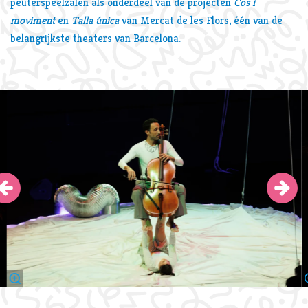
peuterspeelzalen als onderdeel van de projecten
Cos i
moviment
en
Talla única
van Mercat de les Flors, één van de
belangrijkste theaters van Barcelona.
Skip