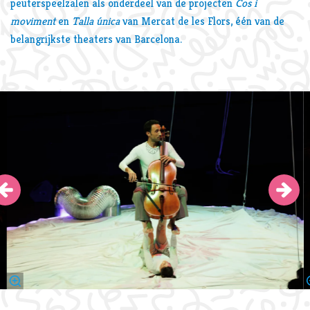
peuterspeelzalen als onderdeel van de projecten
Cos i
moviment
en
Talla única
van Mercat de les Flors, één van de
belangrijkste theaters van Barcelona.
Overslaan