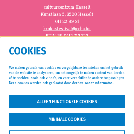
cultuurcentrum Hasselt
Kunstlaan 5, 3500 Hasselt
011 22 99 31
krokusfestival@ccha.be
BTW BE 0412.713.323
COOKIES
We maken gebruik van cookies en vergelijkbare technieken om het gebruik
van de website te analyseren, om het mogelijk te maken content van derden
pers >
af te beelden, zoals ook video’s, en voor verschillende andere toepassingen.
Deze cookies worden ook geplaatst door derden.
Meer informatie…
archief >
disclaimer & privacy >
ALLEEN FUNCTIONELE COOKIES
VOLG ONS
MINIMALE COOKIES