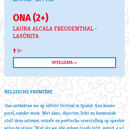
ONA (2+)
LAURA ALCALA FREUDENTHAL -
LASÚBITA
2+
SPEELDATA
Inzoomen
BELGISCHE PREMIÈRE
Ona
ontdekten we op elPetit Festival in Spanje. Een kleine
parel, zonder meer. Met dans, objecten, licht en livemuziek
stelt deze intieme, visuele en poëtische voorstelling op speelse
wijze de vraag: "Wat als we alle golven (zoals licht, geluid, e.a.)