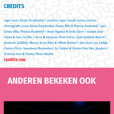
CREDITS
regie Laura Alcala Freudenthal / assistent regie Camille Latron Llorens /
choreografie Laura Alcala Freudenthal, Emma Riba & Patricia Hastewell / spel
Emma Riba, Patricia Hastewell / Anna Sagrera & Jordi Claret / muziek Jordi
Claret & Joan Cot Ros / decor & kostuums Oriol Corral / licht Gabriela Bianchi /
productie LaSúbita, Mercat de les Flors & elPetit Festival / met steun van LaSala,
Centre d’Arts i moviment Rocaumbert, La Caldera & Centre Cívic Parc Sandaru /
© Gisela Jane & Tristan Perez-Martin
lasubita.com
ANDEREN BEKEKEN OOK
Overslaan