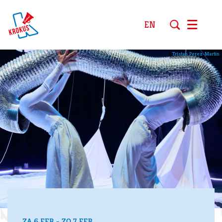
EN
Menu
Tristan Perez-Martin
ZA 6 FEB
-
ZO 7 FEB