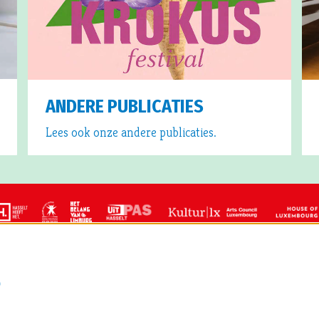
ANDERE PUBLICATIES
Lees ook onze andere publicaties.
S
CT
centrum Hasselt