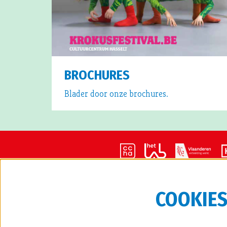
BROCHURES
Blader door onze brochures.
COOKIE
CONTA
cultuur