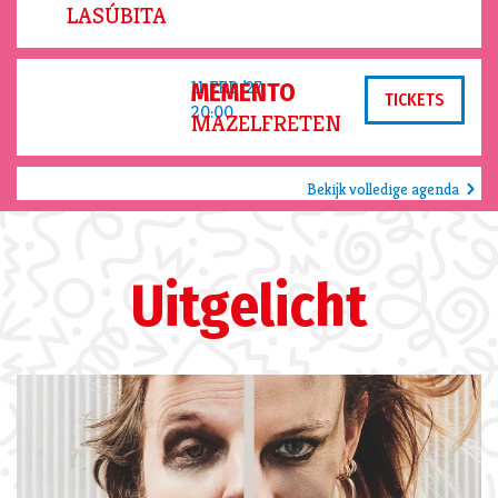
LASÚBITA
11 FEB ’27
MEMENTO
TICKETS
20:00
MAZELFRETEN
Bekijk volledige agenda
Uitgelicht
Overslaan