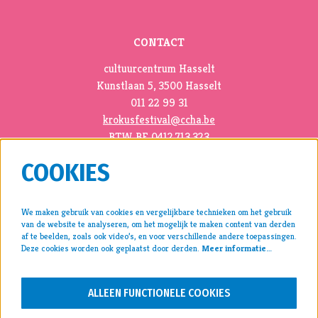
CONTACT
cultuurcentrum Hasselt
Kunstlaan 5, 3500 Hasselt
011 22 99 31
krokusfestival@ccha.be
BTW BE 0412.713.323
COOKIES
We maken gebruik van cookies en vergelijkbare technieken om het gebruik
van de website te analyseren, om het mogelijk te maken content van derden
pers >
af te beelden, zoals ook video’s, en voor verschillende andere toepassingen.
Deze cookies worden ook geplaatst door derden.
Meer informatie…
archief >
disclaimer & privacy >
ALLEEN FUNCTIONELE COOKIES