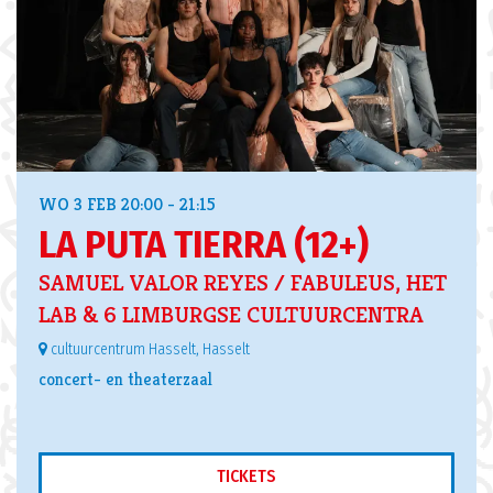
WO 3 FEB
20:00 - 21:15
LA PUTA TIERRA (12+)
SAMUEL VALOR REYES / FABULEUS, HET
LAB & 6 LIMBURGSE CULTUURCENTRA
cultuurcentrum Hasselt, Hasselt
concert- en theaterzaal
TICKETS