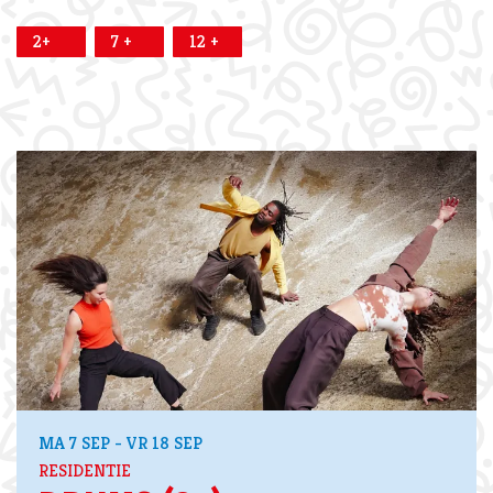
2+
7 +
12 +
MA 7 SEP
-
VR 18 SEP
RESIDENTIE