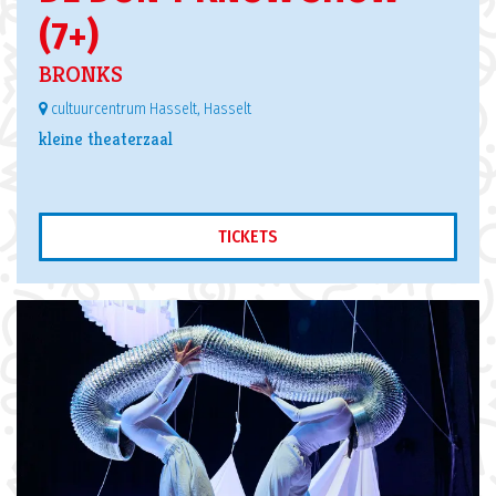
(7+)
BRONKS
cultuurcentrum Hasselt, Hasselt
kleine theaterzaal
TICKETS