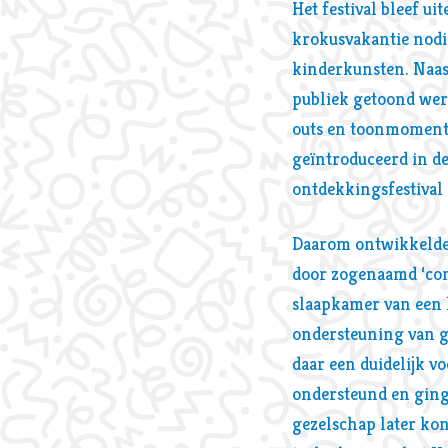
Het festival bleef u
krokusvakantie nodig
kinderkunsten. Naast
publiek getoond werd
outs en toonmomente
geïntroduceerd in de
ontdekkingsfestival 
Daarom ontwikkelde 
door zogenaamd ‘com
slaapkamer van een 
ondersteuning van ge
daar een duidelijk v
ondersteund en ginge
gezelschap later kon