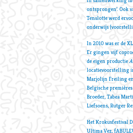
In samenwerking met 
ontsprongen’. Ook v
Tenslotte werd ervoo
onderwijs (voorstell
In 2010 was er de XL
Er gingen vijf copro
de eigen productie
A
locatievoorstelling
Marjolijn Freiling en
Belgische premières 
Broeder, Tabea Marti
Liefsoens, Rutger R
Het Krokusfestival 
Ultima Vez, fABULE