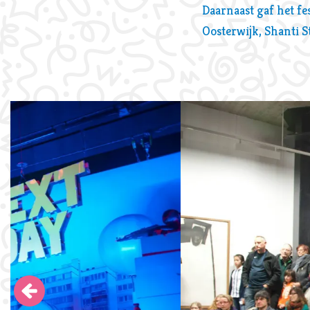
Daarnaast gaf het f
Oosterwijk, Shanti 
Overslaan