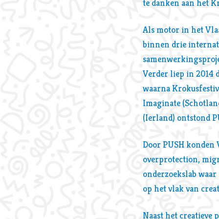
te danken aan het Kr
Als motor in het Vl
binnen drie internat
samenwerkingsprojec
Verder liep in 2014
waarna Krokusfestiva
Imaginate (Schotlan
(Ierland) ontstond 
Door PUSH konden Vl
overprotection, mig
onderzoekslab waar i
op het vlak van creat
Naast het creatieve 