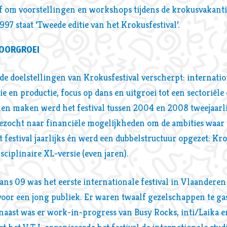
f om voorstellingen en workshops tijdens de krokusvakanti
997 staat ‘Tweede editie van het Krokusfestival’.
DOORGROEI
 doelstellingen van Krokusfestival verscherpt: internatio
ie en productie, focus op dans en uitgroei tot een sectoriël
en maken werd het festival tussen 2004 en 2008 tweejaarl
ezocht naar financiële mogelijkheden om de ambities waa
festival jaarlijks én werd een dubbelstructuur opgezet: Kr
sciplinaire XL-versie (even jaren).
ans 09 was het eerste internationale festival in Vlaanderen 
oor een jong publiek. Er waren twaalf gezelschappen te ga
naast was er work-in-progress van Busy Rocks, inti/Laika e