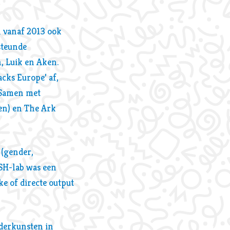
l vanaf 2013 ook
steunde
, Luik en Aken.
cks Europe’ af,
. Samen met
en) en The Ark
 (gender,
USH-lab was een
e of directe output
nderkunsten in