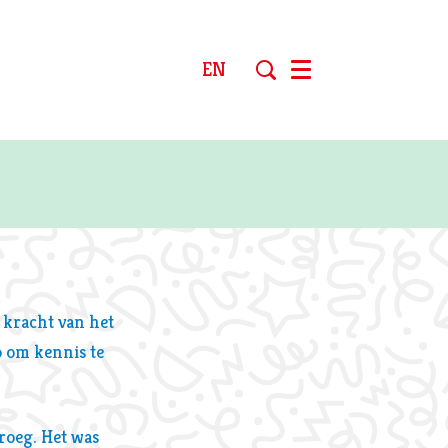
EN
Menu
e kracht van het
io om kennis te
droeg. Het was