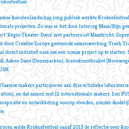
okusfestival.
aamse kunstenlandschap jong publiek werkte Krokusfestiva
ionale projecten. Zo was er het door Interreg Maas/Rijn ge
t ‘Regio-Theater-Dans’ met partners uit Maastricht, Eupen
 de door Creative Europe gesteunde samenwerking ‘Fresh Tra
l direct initiatief nam om een nieuw project op te starten
d), Aaben Dans (Denemarken), Scenekunstbruket (Noorweg
PUSH.
aamse makers participeren aan drie artistieke laboratoria
ration), en dat samen met 12 internationale makers. Een P
nspiratie en ontwikkeling voorop stonden, zonder duidelijk
ie.
proces, wilde Krokusfestival vanaf 2013 de reflectie over ki