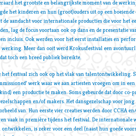
iteraard het grootste en belangrijkste moment van de werki
de het kinderen en hun (groot)ouders uit op een boeiende 
 de aandacht voor internationale producties die voor het e
en, lag de focus voortaan ook op dans en de presentatie va
n incluis. Ook werden voor het eerst installaties en perf
 werking. Meer dan ooit werd Krokusfestival een avontuurl
dat toch een breed publiek bereikte.
het festival zich ook op het vlak van talentontwikkeling. 
missioned’ werk waar we aan artiesten vroegen om in een 
kind) een productie te maken. Soms gebeurde dat door co-p
zelschappen en/of makers. Het dansgezelschap voor jong pub
oorbeeld van. Hun eerste vier creaties werden door CCHA en
n vaak in première tijdens het festival. De internationale 
 ontwikkelen, is zeker voor een deel (naast hun goede voors