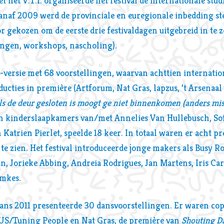
het V.T.I. organiseerde het festival de internationale stud
anaf 2009 werd de provinciale en euregionale inbedding ste
r gekozen om de eerste drie festivaldagen uitgebreid in te z
ingen, workshops, nascholing).
-versie met 68 voorstellingen, waarvan achttien internationa
ducties in première (Artforum, Nat Gras, lapzus, ’t Arsenaal
ls de deur gesloten is moogt ge niet binnenkomen (anders mis
 in kinderslaapkamers van/met Annelies Van Hullebusch, So
 Katrien Pierlet, speelde 18 keer. In totaal waren er acht p
te zien. Het festival introduceerde jonge makers als Busy R
n, Jorieke Abbing, Andreia Rodrigues, Jan Martens, Iris Cart
emkes.
Dans 2011 presenteerde 30 dansvoorstellingen. Er waren co
US/Tuning People en Nat Gras, de première van
Shouting D