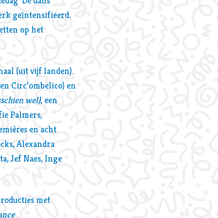
iedag ‘De dans
rk geïntensifieerd.
etten op het
al (uit vijf landen).
 en Circ’ombelico) en
schien wel)
, een
fie Palmers,
remières en acht
ocks, Alexandra
a, Jef Naes, Inge
producties met
ance