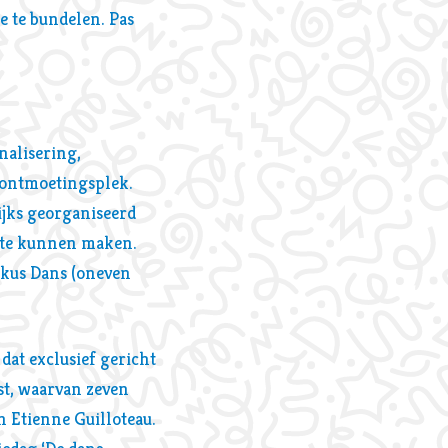
e te bundelen. Pas
nalisering,
e ontmoetingsplek.
ijks georganiseerd
r te kunnen maken.
okus Dans (oneven
dat exclusief gericht
st, waarvan zeven
n Etienne Guilloteau.