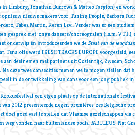
s in Limburg, Jonathan Burrows & Matteo Fargion) en work
de opnieuw nieuwe makers voor: Tuning People, Barbara Fuc
ordero, Tabea Martin, Keren Levi. Verder was er een studie
een gesprek met jonge dansers/choreografen (i.s.m. V.T.I.), 
het onderwijs én introduceerden we de
Staat van de jeugdda
gaf. Tenslotte werd FRESH TRACKS EUROPE voorgesteld, een
 aan deelnemen met partners uit Oostenrijk, Zweden, Scho
. Na deze twee dansedities menen we te mogen stellen dat h
speelt in de ontwikkeling van dans voor een jong publiek i
Krokusfestival een eigen plaats op de internationale festiv
e van 2012 presenteerde negen premières, zes Belgische pre
t doet goed vast te stellen dat Vlaamse gezelschappen via 
een weg vonden naar buitenlandse podia:
f
ABULEUS, Nat Gras