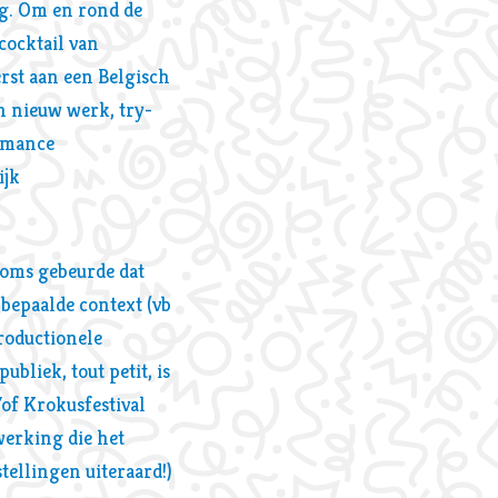
ng. Om en rond de
cocktail van
erst aan een Belgisch
n nieuw werk, try-
ormance
ijk
Soms gebeurde dat
bepaalde context (vb
roductionele
liek, tout petit, is
/of Krokusfestival
werking die het
tellingen uiteraard!)