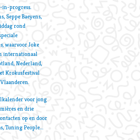
-in-progress.
hs, Seppe Baeyens,
middag rond
speciale
Inzoomen
ns
, waarvoor Joke
 internationaal
tland, Nederland,
et Krokusfestival
n Vlaanderen.
alkalender voor jong
mières en drie
contacten op en door
, Tuning People...