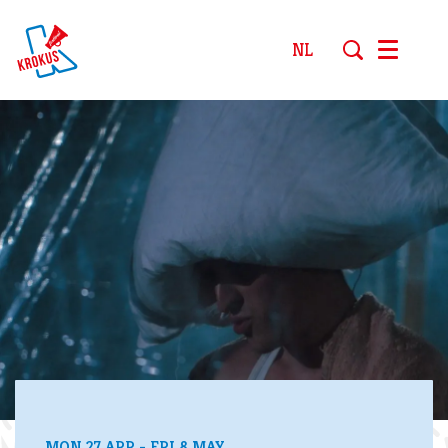
NL
Menu
MON 27 APR
-
FRI 8 MAY