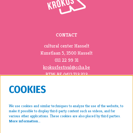
CONTACT
cultural center Hasselt
Kunstlaan 5, 3500 Hasselt
011 22 99 31
krokusfestival@ccha.be
BTW BE 0412.713.323
COOKIES
We use cookies and similar techniques to analyze the use of the website, to
make it possible to display third-party content such as videos, and for
press >
various other applications. These cookies are also placed by third parties.
More information…
archive >
disclaimer & privacy >