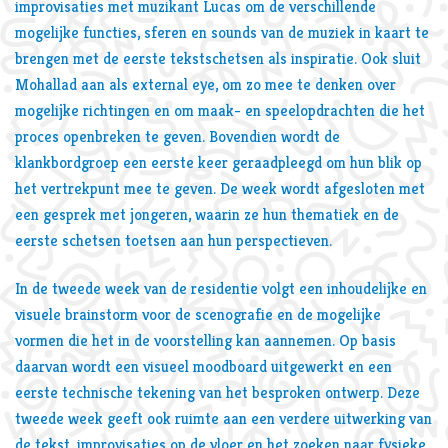
improvisaties met muzikant Lucas om de verschillende
mogelijke functies, sferen en sounds van de muziek in kaart te
brengen met de eerste tekstschetsen als inspiratie. Ook sluit
Mohallad aan als external eye, om zo mee te denken over
mogelijke richtingen en om maak- en speelopdrachten die het
proces openbreken te geven. Bovendien wordt de
klankbordgroep een eerste keer geraadpleegd om hun blik op
het vertrekpunt mee te geven. De week wordt afgesloten met
een gesprek met jongeren, waarin ze hun thematiek en de
eerste schetsen toetsen aan hun perspectieven.
In de tweede week van de residentie volgt een inhoudelijke en
visuele brainstorm voor de scenografie en de mogelijke
vormen die het in de voorstelling kan aannemen. Op basis
daarvan wordt een visueel moodboard uitgewerkt en een
eerste technische tekening van het besproken ontwerp. Deze
tweede week geeft ook ruimte aan een verdere uitwerking van
de tekst, improvisaties op de vloer en het zoeken naar fysieke