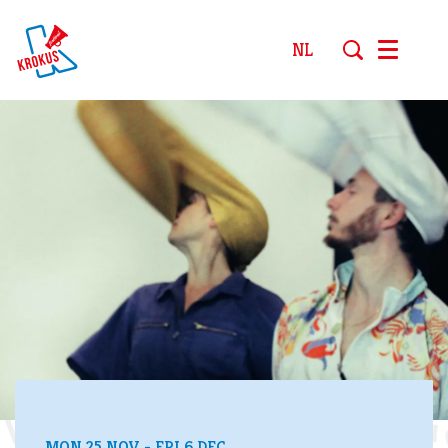
NL
Menu
MON 25 NOV
-
FRI 6 DEC