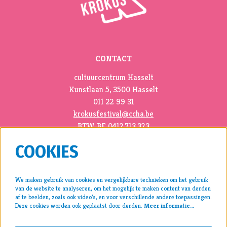
CONTACT
cultuurcentrum Hasselt
Kunstlaan 5, 3500 Hasselt
011 22 99 31
krokusfestival@ccha.be
BTW BE 0412.713.323
COOKIES
We maken gebruik van cookies en vergelijkbare technieken om het gebruik
van de website te analyseren, om het mogelijk te maken content van derden
pers >
af te beelden, zoals ook video’s, en voor verschillende andere toepassingen.
Deze cookies worden ook geplaatst door derden.
Meer informatie…
archief >
disclaimer & privacy >