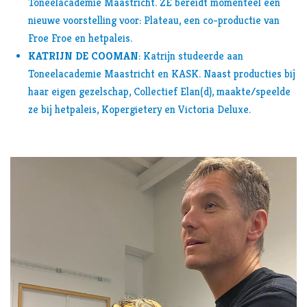
Toneelacademie Maastricht. ZE bereidt momenteel een
nieuwe voorstelling voor: Plateau, een co-productie van
Froe Froe en hetpaleis.
KATRIJN DE COOMAN
: Katrijn studeerde aan
Toneelacademie Maastricht en KASK. Naast producties bij
haar eigen gezelschap, Collectief Elan(d), maakte/speelde
ze bij hetpaleis, Kopergietery en Victoria Deluxe.