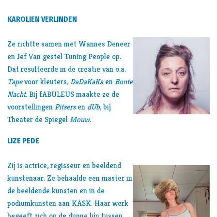
KAROLIEN VERLINDEN
Ze richtte samen met Wannes Deneer
en Jef Van gestel Tuning People op.
Dat resulteerde in de creatie van o.a.
Tape
voor kleuters,
DaDaKaKa
en
Bonte
Nacht
. Bij fABULEUS maakte ze de
voorstellingen
Pitsers
en
dUb
, bij
Theater de Spiegel
Mouw
.
LIZE PEDE
Zij is actrice, regisseur en beeldend
kunstenaar. Ze behaalde een master in
de beeldende kunsten en in de
podiumkunsten aan KASK. Haar werk
begeeft zich op de dunne lijn tussen