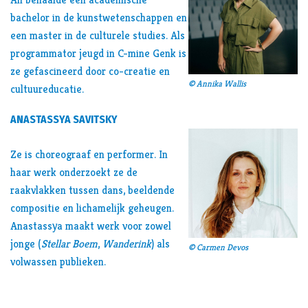
An behaalde een academische
bachelor in de kunstwetenschappen en
een master in de culturele studies. Als
programmator jeugd in C-mine Genk is
ze gefascineerd door co-creatie en
© Annika Wallis
cultuureducatie.
ANASTASSYA SAVITSKY
Ze is choreograaf en performer. In
haar werk onderzoekt ze de
raakvlakken tussen dans, beeldende
compositie en lichamelijk geheugen.
Anastassya maakt werk voor zowel
jonge (
Stellar Boem
,
Wanderink
) als
© Carmen Devos
volwassen publieken.