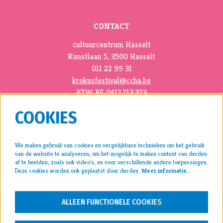
CONTACT
cultuurcentrum Hasselt
Kunstlaan 5, 3500 Hasselt
011 22 99 31
krokusfestival@ccha.be
BTW BE 0412.713.323
COOKIES
We maken gebruik van cookies en vergelijkbare technieken om het gebruik
van de website te analyseren, om het mogelijk te maken content van derden
pers >
af te beelden, zoals ook video’s, en voor verschillende andere toepassingen.
Deze cookies worden ook geplaatst door derden.
Meer informatie…
archief >
disclaimer & privacy >
ALLEEN FUNCTIONELE COOKIES