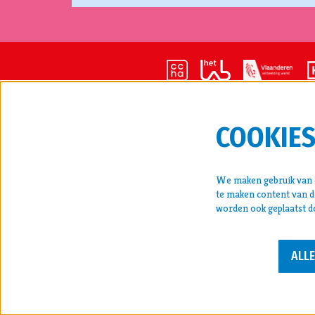
COOKIE
CONTA
cultuur
We maken gebruik van c
Kunstla
te maken content van de
011 22 
worden ook geplaatst d
krokusf
BTW BE
ALL