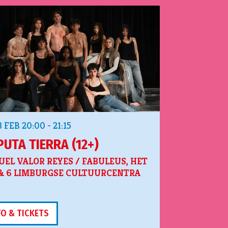
3 FEB
20:00 - 21:15
PUTA TIERRA (12+)
EL VALOR REYES / FABULEUS, HET
 & 6 LIMBURGSE CULTUURCENTRA
FO & TICKETS