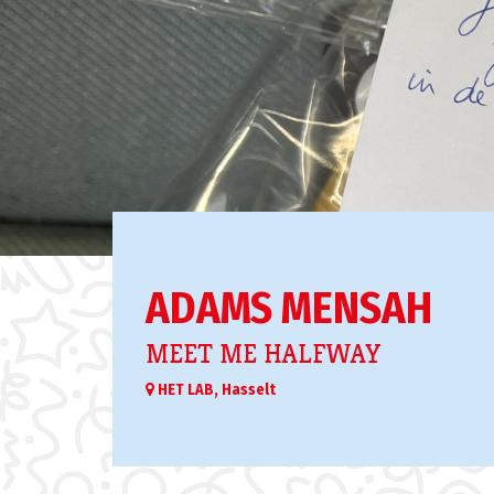
ADAMS MENSAH
MEET ME HALFWAY
HET LAB, Hasselt