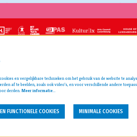
S
CT
centrum Hasselt
ookies en vergelijkbare technieken om het gebruik van de website te analy
pers >
an 5, 3500 Hasselt
rden af te beelden, zoals ook video’s, en voor verschillende andere toepas
archief >
99 31
oor derden.
Meer informatie…
disclaimer & privacy >
estival@ccha.be
 0412.713.323
EEN FUNCTIONELE COOKIES
MINIMALE COOKIES