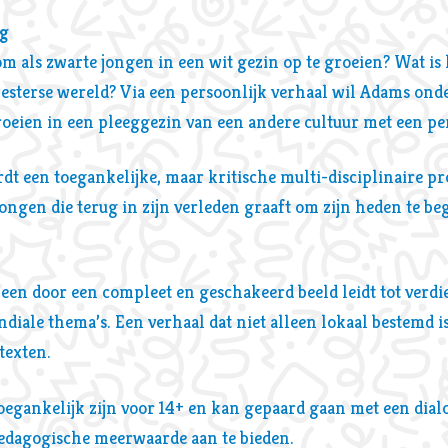
g
om als zwarte jongen in een wit gezin op te groeien? Wat is 
esterse wereld? Via een persoonlijk verhaal wil Adams on
Inzoomen
oeien in een pleeggezin van een andere cultuur met een pe
dt een toegankelijke, maar kritische multi-disciplinaire pr
jongen die terug in zijn verleden graaft om zijn heden te beg
 een door een compleet en geschakeerd beeld leidt tot verd
diale thema’s. Een verhaal dat niet alleen lokaal bestemd 
texten.
toegankelijk zijn voor 14+ en kan gepaard gaan met een dial
edagogische meerwaarde aan te bieden.