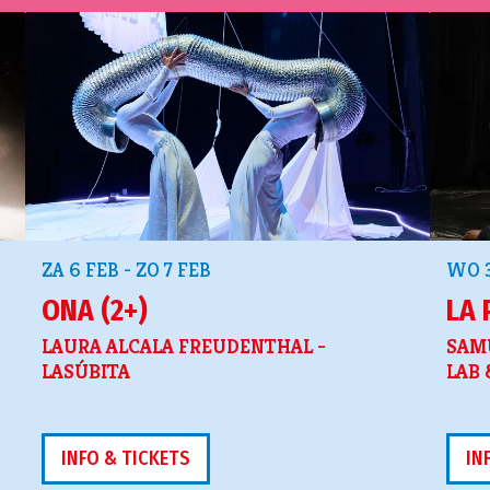
ZA 6 FEB
-
ZO 7 FEB
WO 
ONA (2+)
LA 
LAURA ALCALA FREUDENTHAL -
SAMU
LASÚBITA
LAB
INFO & TICKETS
IN