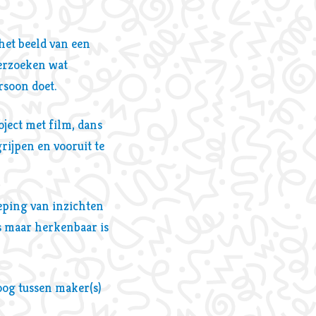
het beeld van een
derzoeken wat
rsoon doet.
oject met film, dans
rijpen en vooruit te
ieping van inzichten
is maar herkenbaar is
oog tussen maker(s)