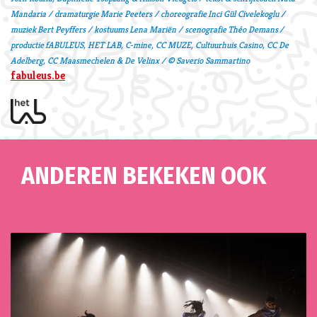
Mandaria / dramaturgie Marie Peeters / choreografie Inci Gül Civelekoglu /
muziek Bert Peyffers / kostuums Lena Mariën / scenografie Théo Demans /
productie fABULEUS, HET LAB, C-mine, CC MUZE, Cultuurhuis Casino, CC De
Adelberg,
CC Maasmechelen & De Velinx / © Saverio Sammartino
fabuleus.be
ANDEREN BEKEKEN OOK
Overslaan