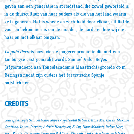
geven aan een generatie in spreidstand, die zowel geworteld is
in de thuiscultuur van haar ouders als die van het land waarin
ze is geboren. Het is woede en zachtheid door elkaar, uit liefde
voor en bekommernis om de moeder, de aarde en hoe wij met
haar en met elkaar omgaan.
La puta tierra
is onze vierde jongerenproductie die met een
Limburgse cast gemaakt wordt. Samuel Valor Reyes
(afgestudeerd aan Toneelacademie Maastricht) groeide op in
Beringen nadat zijn ouders het fascistische Spanje
ontvluchtten.
CREDITS
concept & regie Samuel Valor Reyes / spel Betül Batmaz, Nina Mei Casas, Maxime
Contrino, Laura Corvers, Adrián Henríquez, Zi Liu, Noor Mabooti, Delisa Neri,
Jorn Rouffa, Daphnelle Tsopzang & Allison Vleugels / tekst & schrijfcoach Nata