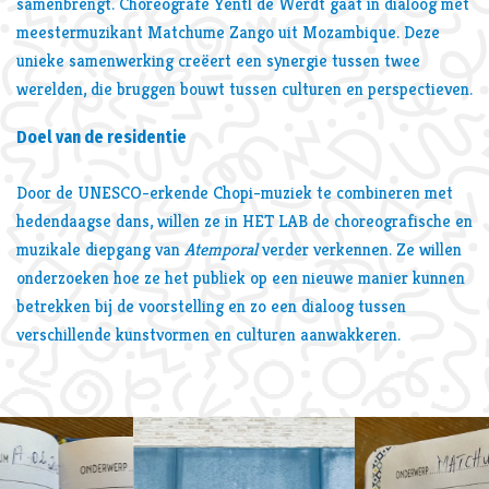
samenbrengt. Choreografe Yentl de Werdt gaat in dialoog met
meestermuzikant Matchume Zango uit Mozambique. Deze
unieke samenwerking creëert een synergie tussen twee
werelden, die bruggen bouwt tussen culturen en perspectieven.
Doel van de residentie
Door de UNESCO-erkende Chopi-muziek te combineren met
hedendaagse dans, willen ze in HET LAB de choreografische en
muzikale diepgang van
Atemporal
verder verkennen. Ze willen
onderzoeken hoe ze het publiek op een nieuwe manier kunnen
betrekken bij de voorstelling en zo een dialoog tussen
verschillende kunstvormen en culturen aanwakkeren.
Overslaan