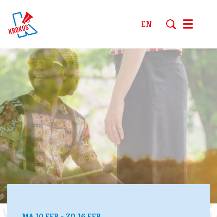
EN
Menu
MA 10 FEB
-
ZO 16 FEB