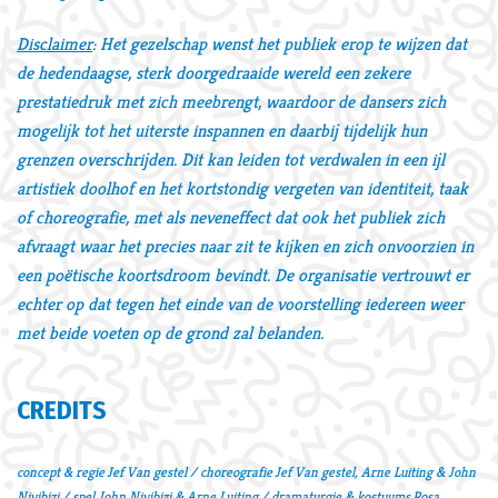
Disclaimer
: Het gezelschap wenst het publiek erop te wijzen dat
de hedendaagse, sterk doorgedraaide wereld een zekere
prestatiedruk met zich meebrengt, waardoor de dansers zich
mogelijk tot het uiterste inspannen en daarbij tijdelijk hun
grenzen overschrijden. Dit kan leiden tot verdwalen in een ijl
artistiek doolhof en het kortstondig vergeten van identiteit, taak
of choreografie, met als neveneffect dat ook het publiek zich
afvraagt waar het precies naar zit te kijken en zich onvoorzien in
een poëtische koortsdroom bevindt. De organisatie vertrouwt er
echter op dat tegen het einde van de voorstelling iedereen weer
met beide voeten op de grond zal belanden.
CREDITS
concept & regie Jef Van gestel / choreografie Jef Van gestel, Arne Luiting & John
Niyibizi / spel John Niyibizi & Arne Luiting / dramaturgie & kostuums Rosa