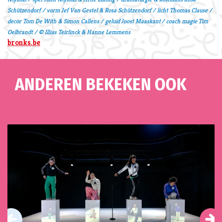
Schützendorf / vorm Jef Van Gestel & Rosa Schützendorf / licht Thomas Clause /
decor Tom De With & Simon Callens / geluid Joost Maaskant / coach magie Tim
Oelbrandt / © Illias Teirlinck & Hanne Lemmens
bronks.be
ANDEREN BEKEKEN OOK
Overslaan