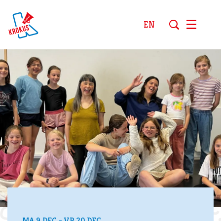
EN
Menu
MA 9 DEC
-
VR 20 DEC