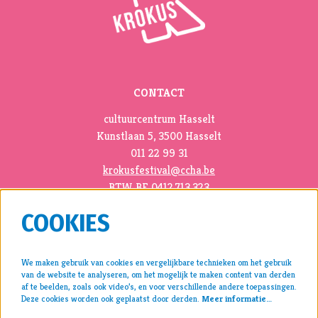
CONTACT
cultuurcentrum Hasselt
Kunstlaan 5, 3500 Hasselt
011 22 99 31
krokusfestival@ccha.be
BTW BE 0412.713.323
COOKIES
We maken gebruik van cookies en vergelijkbare technieken om het gebruik
van de website te analyseren, om het mogelijk te maken content van derden
pers >
af te beelden, zoals ook video’s, en voor verschillende andere toepassingen.
Deze cookies worden ook geplaatst door derden.
Meer informatie…
archief >