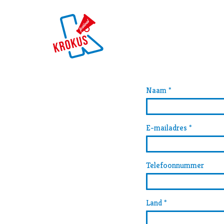
Naam
*
E-mailadres
*
Telefoonnummer
Land
*