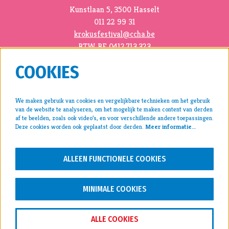
Kunstlaan 5, 3500 Hasselt
011 22 99 31
krokusfestival@ccha.be
BTW BE 0412.713.323
COOKIES
We maken gebruik van cookies en vergelijkbare technieken om het gebruik
van de website te analyseren, om het mogelijk te maken content van derden
pers >
af te beelden, zoals ook video’s, en voor verschillende andere toepassingen.
Deze cookies worden ook geplaatst door derden.
Meer informatie…
archief >
disclaimer & privacy >
ALLEEN FUNCTIONELE COOKIES
VOLG ONS
MINIMALE COOKIES
ALLE COOKIES