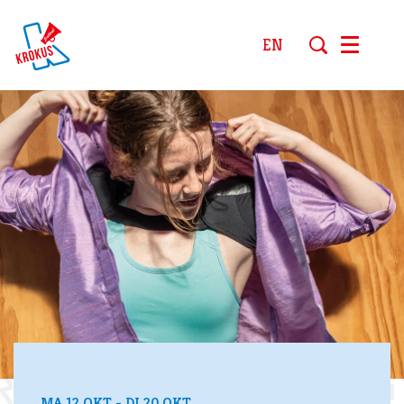
EN
Menu
MA 12 OKT
-
DI 20 OKT