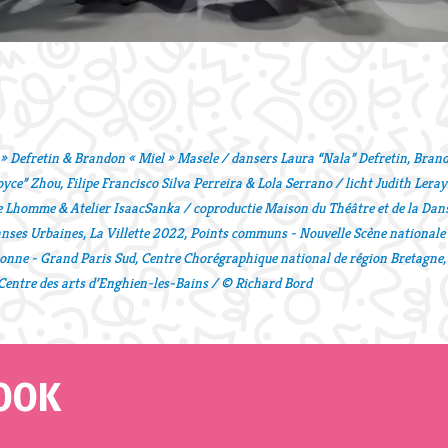
 » Defretin & Brandon « Miel » Masele / dansers Laura “Nala” Defretin, Bra
yce” Zhou, Filipe Francisco Silva Perreira & Lola Serrano / licht Judith Lera
Lhomme & Atelier IsaacSanka / coproductie Maison du Théâtre et de la Dans
Danses Urbaines, La Villette 2022, Points communs - Nouvelle Scène nationale
sonne - Grand Paris Sud, Centre Chorégraphique national de région Bretagne,
 Centre des arts d’Enghien-les-Bains / © Richard Bord
OOK