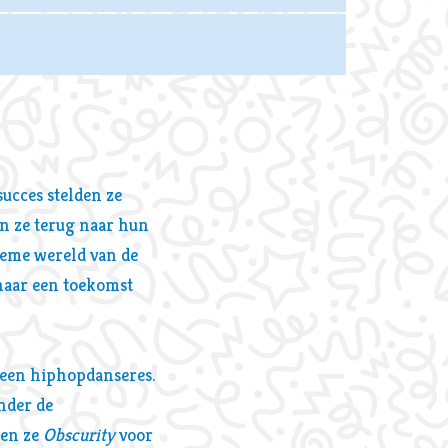
succes stelden ze
n ze terug naar hun
ieme wereld van de
 naar een toekomst
Inzoomen
s een hiphopdanseres.
nder de
den ze
Obscurity
voor