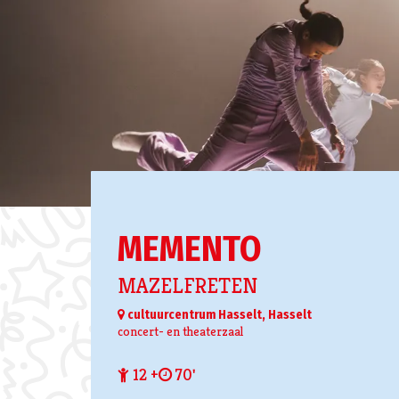
MEMENTO
MAZELFRETEN
cultuurcentrum Hasselt, Hasselt
concert- en theaterzaal
12 +
70'