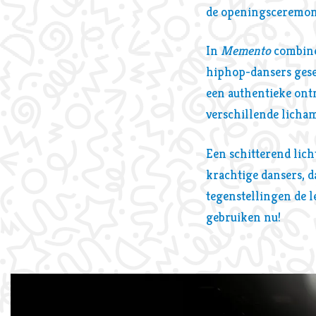
de openingsceremoni
In
Memento
combiner
hiphop-dansers gesel
een authentieke ont
verschillende licha
Een schitterend lich
krachtige dansers, d
tegenstellingen de l
gebruiken nu!
Overslaan