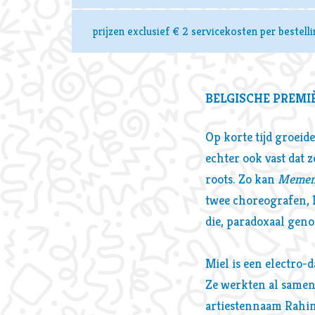
prijzen exclusief € 2 servicekosten per bestelli
BELGISCHE PREMI
Op korte tijd groeide
echter ook vast dat 
roots. Zo kan
Memen
twee choreografen, L
die, paradoxaal gen
Inzoomen
Miel is een electro-
Ze werkten al samen
artiestennaam Rahim