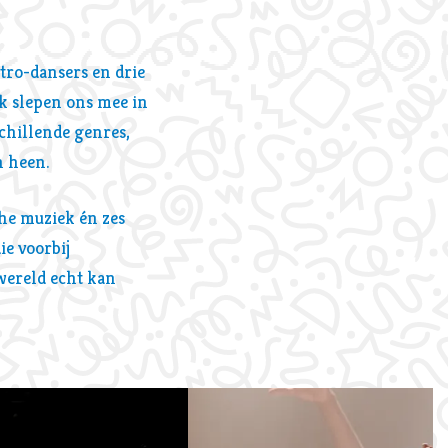
tro-dansers en drie
jk slepen ons mee in
chillende genres,
n heen.
che muziek én zes
ie voorbij
 wereld echt kan