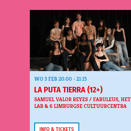
Overslaan
WO 3 FEB
20:00 - 21:15
LA PUTA TIERRA (12+)
SAMUEL VALOR REYES / FABULEUS, HET
LAB & 6 LIMBURGSE CULTUURCENTRA
INFO & TICKETS