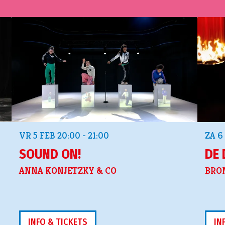
VR 5 FEB
20:00 - 21:00
ZA 6
SOUND ON!
DE 
ANNA KONJETZKY & CO
BRO
INFO & TICKETS
IN