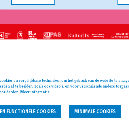
S
CT
centrum Hasselt
ookies en vergelijkbare technieken om het gebruik van de website te analy
pers >
an 5, 3500 Hasselt
rden af te beelden, zoals ook video’s, en voor verschillende andere toepas
archief >
99 31
oor derden.
Meer informatie…
disclaimer & privacy >
estival@ccha.be
 0412.713.323
EEN FUNCTIONELE COOKIES
MINIMALE COOKIES