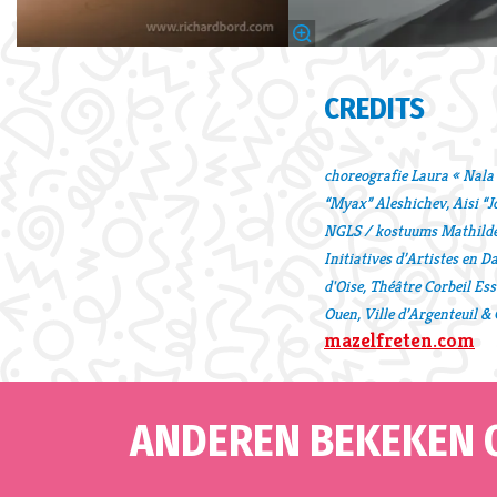
CREDITS
choreografie Laura « Nala
“Myax” Aleshichev, Aisi “Jo
NGLS / kostuums Mathilde 
Initiatives d’Artistes en 
d'Oise, Théâtre Corbeil Es
Ouen, Ville d’Argenteuil &
mazelfreten.com
ANDEREN BEKEKEN 