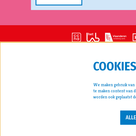
COOKIE
CONTA
cultuur
We maken gebruik van c
Kunstla
te maken content van de
011 22 
worden ook geplaatst d
krokusf
BTW BE
ALL