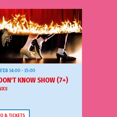
 FEB
14:00 - 15:00
DON'T KNOW SHOW (7+)
NKS
FO & TICKETS