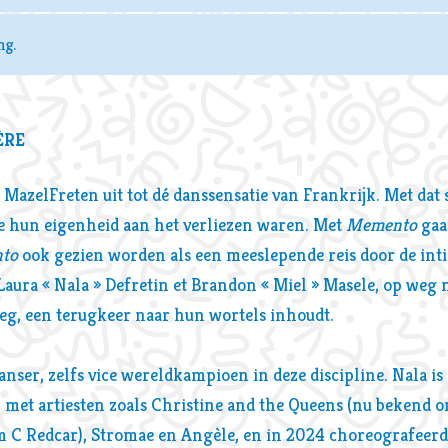
ng.
ÈRE
 MazelFreten uit tot dé danssensatie van Frankrijk. Met dat 
ze hun eigenheid aan het verliezen waren. Met
Memento
gaa
to
ook gezien worden als een meeslepende reis door de int
aura « Nala » Defretin et Brandon « Miel » Masele, op weg
oeg, een terugkeer naar hun wortels inhoudt.
danser, zelfs vice wereldkampioen in deze discipline. Nala i
 met artiesten zoals Christine and the Queens (nu bekend o
 C Redcar), Stromae en Angèle, en in 2024 choreografeer