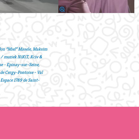
ndon “Miel” Masele, Maksim
y / muziek NiKiT, Kciv &
e - Epinay-sur-Seine,
 de Cergy-Pontoise - Val
 Espace 1789 de Saint-