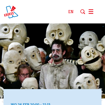
EN
Menu
_
WO 26 FEB
20:00 - 21:15