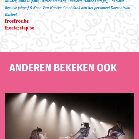
Mulder, Nina Dupont, Patrick Maillard, Charlotte Hannes (stage), Charlotte
Becuwe (stage) & Koen Van Hoecke / met dank aan het personeel Dagcentrum
Kasteel
froefroe.be
theaterstap.be
ANDEREN BEKEKEN OOK
Overslaan