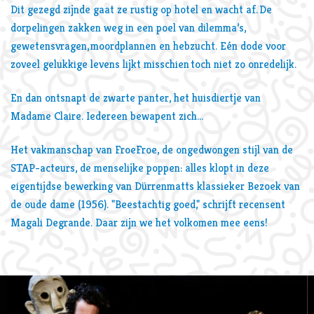
Dit gezegd zijnde gaat ze rustig op hotel en wacht af. De
dorpelingen zakken weg in een poel van dilemma’s,
gewetensvragen, moordplannen en hebzucht. Eén dode voor
zoveel gelukkige levens lijkt misschien toch niet zo onredelijk.
En dan ontsnapt de zwarte panter, het huisdiertje van
Madame Claire. Iedereen bewapent zich…
Het vakmanschap van FroeFroe, de ongedwongen stijl van de
STAP-acteurs, de menselijke poppen: alles klopt in deze
eigentijdse bewerking van Dürrenmatts klassieker Bezoek van
de oude dame (1956). "Beestachtig goed," schrijft recensent
Magali Degrande. Daar zijn we het volkomen mee eens!
Overslaan