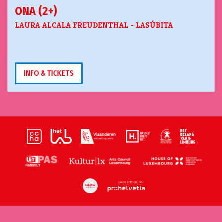
ONA (2+)
LAURA ALCALA FREUDENTHAL - LASÚBITA
INFO & TICKETS