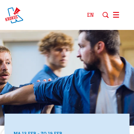
EN
Menu
MA 13 FEB
-
ZO 19 FEB