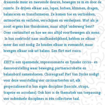
draaiende muur en zwevende deuren, bewegen ze in en door de
ruimte. Ze drijven elkaar aan, lopen, botsen, klimmen, dragen,
nzoomen
Inzo
balanceren en transformeren. Ze komen toe en vertrekken,
ontmoeten en verlaten, verschijnen en verdwijnen. Wat als je
nooit ergens kan thuiskomen, maar altijd ‘onderweg’ bent?
Over continuïteit en hoe we ons altijd voortbewegen als mens.
In hun zoektocht naar onafhankelijkheid, hebben ze elkaar
meer dan ooit nodig. Ze houden elkaar in evenwicht, maar
brengen elkaar ook uit balans. Een flirt met risico.
EXIT
is een spannende, impressionante en fysieke circus- en
dansvoorstelling waar beweging, partneracrobatie en
balansbord samenvloeien. Choreograaf Piet Van Dycke nodigt
voor deze voorstelling vier circusartiesten uit, elk
gespecialiseerd in hun eigen discipline (bascule, straps,
trapeze en acrodans). Ook hier is de thematiek van toepassing:
vier individuele disciplines in één collectieve taal.