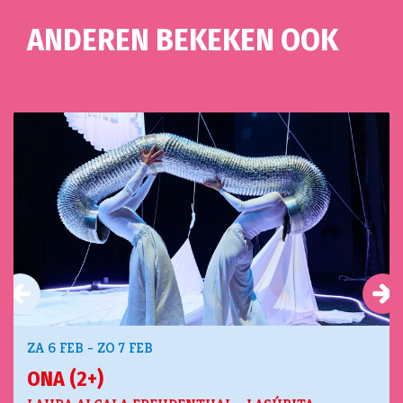
ANDEREN BEKEKEN OOK
Overslaan
ZA 6 FEB
-
ZO 7 FEB
ONA (2+)