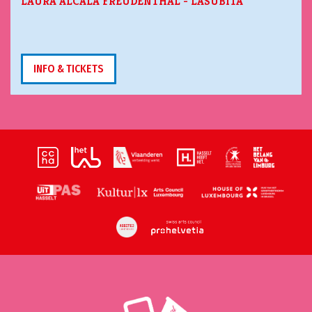
LAURA ALCALA FREUDENTHAL - LASÚBITA
INFO & TICKETS