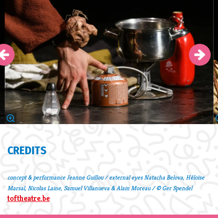
CREDITS
concept & performance Jeanne Guillou / external eyes Natacha Belova, Héloïse
Marsal, Nicolas Laine, Samuel Villanueva & Alain Moreau / © Ger Spendel
toftheatre.be