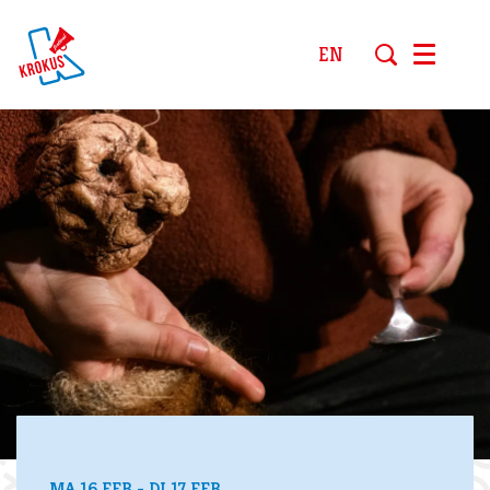
EN
Menu
MA 16 FEB
-
DI 17 FEB