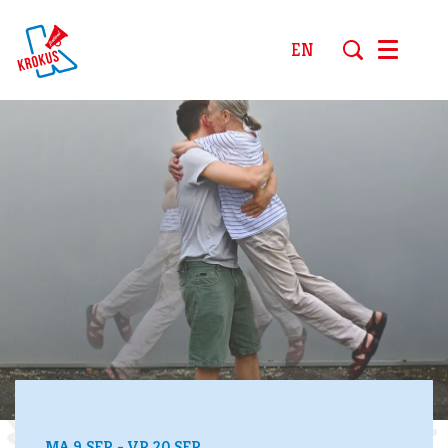
EN
Menu
MA 9 SEP
-
VR 20 SEP