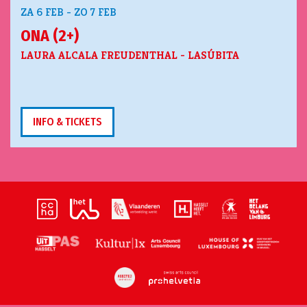
ZA 6 FEB
-
ZO 7 FEB
ONA (2+)
LAURA ALCALA FREUDENTHAL - LASÚBITA
INFO & TICKETS