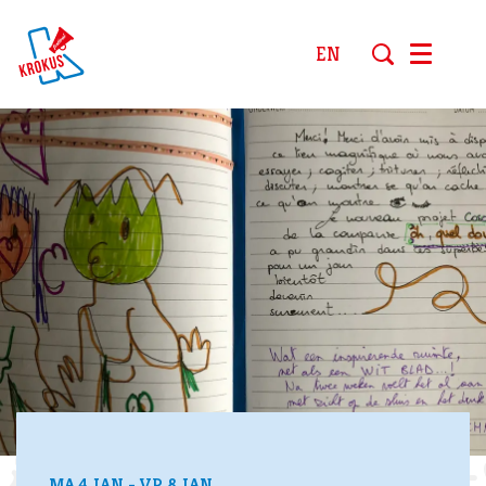
EN
Menu
MA 4 JAN
-
VR 8 JAN