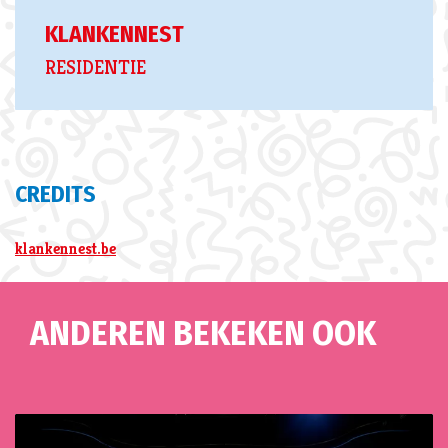
KLANKENNEST
RESIDENTIE
CREDITS
klankennest.be
ANDEREN BEKEKEN OOK
Overslaan