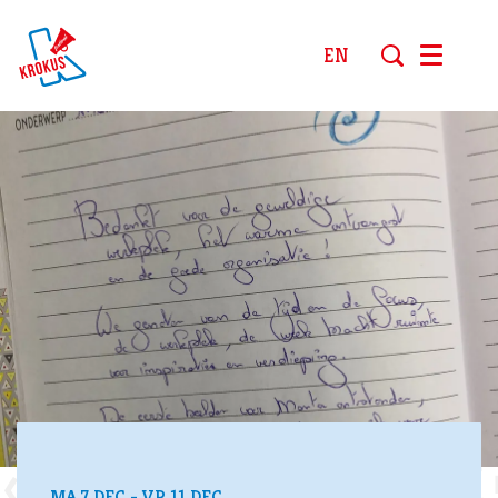
EN
Menu
MA 7 DEC
-
VR 11 DEC