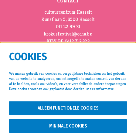
CONTACT
cultuurcentrum Hasselt
Kunstlaan 5, 3500 Hasselt
011 22 99 31
krokusfestival@ccha.be
BTW BE 0412.713.323
COOKIES
We maken gebruik van cookies en vergelijkbare technieken om het gebruik
van de website te analyseren, om het mogelijk te maken content van derden
pers >
af te beelden, zoals ook video’s, en voor verschillende andere toepassingen.
Deze cookies worden ook geplaatst door derden.
Meer informatie…
archief >
disclaimer & privacy >
ALLEEN FUNCTIONELE COOKIES
VOLG ONS
MINIMALE COOKIES